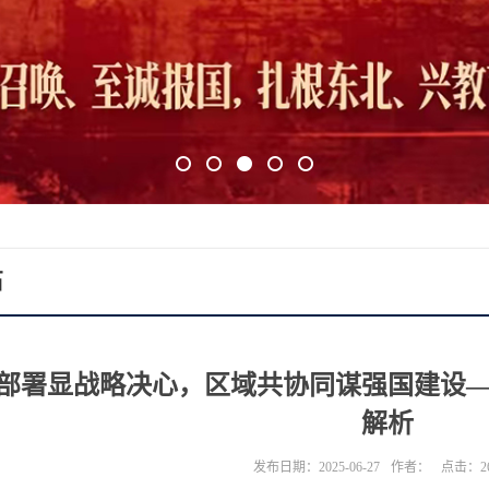
1
2
3
4
5
石
部署显战略决心，区域共协同谋强国建设——
解析
发布日期：2025-06-27
作者：
点击：
2