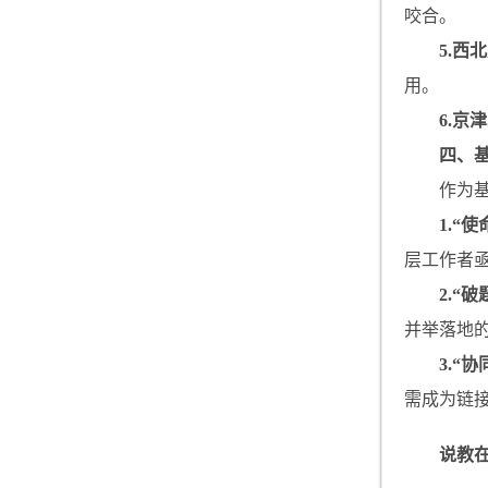
咬合。
5.西
用。
6.京
四、
作为
1.“
层工作者
2.“
并举落地的
3.“
需成为链接
说教