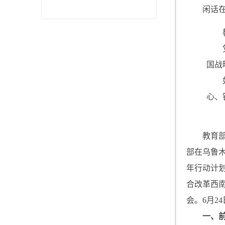
闲话
国战
心、
教育部
部在乌鲁
年行动计
合改革西
会。6月
一、