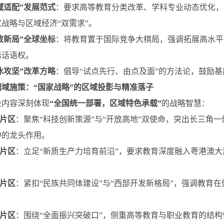
区域适配”发展范式
：要求高等教育分类改革、学科专业动态优化，
战略与区域经济“双需求”。
开放新局”全球坐标
：将教育置于国际竞争大棋局，强调拓展高水平
际话语权。
破冰攻坚”改革方略
：倡导“试点先行、由点及面”的方法论，鼓励
因域施策：“国家战略”的区域投影与精准落子
会内容深刻体现
“全国统一部署，区域特色承载”
的战略智慧：
东片区
：聚焦“科技创新策源”与“开放高地”双使命，突出长三角
中的龙头作用。
南片区
：立足“新质生产力培育前沿”，要求教育深度融入粤港澳大
南片区
：紧扣“民族共同体建设”与“西部开发新格局”，强调教育
北片区
：围绕“全面振兴突破口”，侧重高等教育与职业教育的结