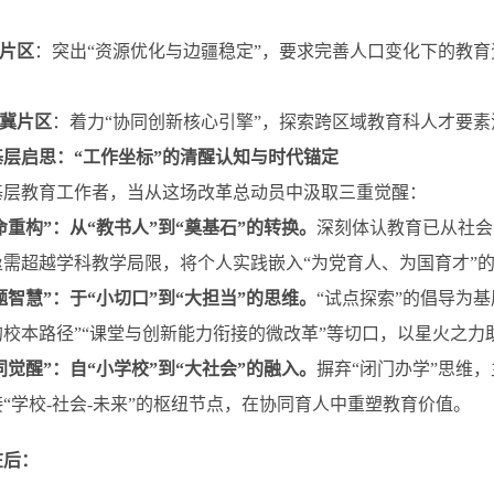
北片区
：突出“资源优化与边疆稳定”，要求完善人口变化下的教
津冀片区
：着力“协同创新核心引擎”，探索跨区域教育科人才要素
基层启思：“工作坐标”的清醒认知与时代锚定
基层教育工作者，当从这场改革总动员中汲取三重觉醒：
使命重构”：从“教书人”到“奠基石”的转换。
深刻体认教育已从社会
亟需超越学科教学局限，将个人实践嵌入“为党育人、为国育才”
破题智慧”：于“小切口”到“大担当”的思维。
“试点探索”的倡导为
校本路径”“课堂与创新能力衔接的微改革”等切口，以星火之力
协同觉醒”：自“小学校”到“大社会”的融入。
摒弃“闭门办学”思维
“学校-社会-未来”的枢纽节点，在协同育人中重塑教育价值。
在后：