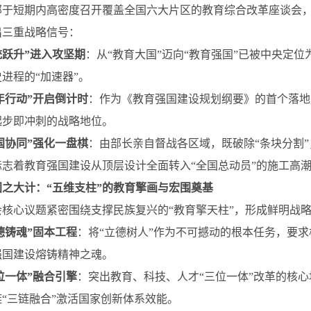
部于短期内高密度召开覆盖全国六大片区的教育综合改革座谈会
出三重战略信号：
统跃升”进入攻坚期
：从“教育大国”迈向“教育强国”已被中央定位
进程的“加速器”。
三年行动”开启倒计时
：作为《教育强国建设规划纲要》的首个落地
起步即冲刺的战略地位。
全国协同”强化一盘棋
：由部长亲自督战各区域，既破除“条块分割”
标志着教育强国建设从顶层设计全面转入“全国总动员”的施工高
国之大计：“五维支柱”的教育擎画与宏围奠基
会核心议题紧密围绕支撑民族复兴的“教育擎天柱”，形成鲜明战
立德铸魂”固本工程
：将“立德树人”作为不可撼动的根本任务，要求
强国建设熔铸精神之魂。
三位一体”融合引擎
：突出教育、科技、人才“三位一体”改革的核
“三链融合”激活国家创新体系效能。