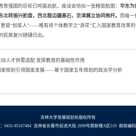
教育强国的巨轮已鸣笛启航，座谈会恰似一张精密航图：
华东为
东北转振兴舵盘，西北稳边疆基石，京津冀立协同桅杆。
而每一
，更是“划桨人”——唯有将个体教学之“浪花”汇入国家教育改革
的民族复兴磅礴日出。
推动人才供需适配 发挥教育的基础性作用
国家规划引领国家发展——基于国家五年规划的政治学分析
吉林大学发展规划处版权所有
0431-85167484 吉林省长春市前进大街 2699号鼎新楼A区519 邮政编码：