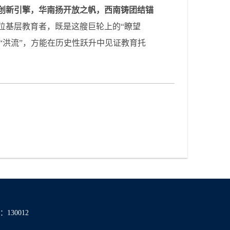
创新引擎，华南扬开放之帆，西南铸团结锚
位基层教育者，既是这艘巨轮上的“瞭望
的“洪流”，方能在历史性跃升中见证教育托
130012