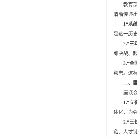
教育
清晰传递
1“系
是这一历史
2.“
即决战、
3.“
意志。这
二、
座谈
1.“
体化，为
2.“
链、人才链