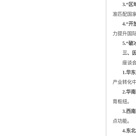
3.“
准匹配国家
4.“
力提升国
5.“
三、
座谈
1.华
产业转化
2.华
育枢纽。
3.西
点功能。
4.东