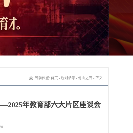
当前位置:
首页
-
规划参考
-
他山之石
- 正文
2025年教育部六大片区座谈会
60