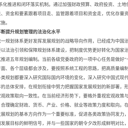
体系化推进和闭环落实机制。通过加强财政预算、政府投资、土地
走、资金和要素跟着项目走、监管跟着项目和资金走，优化存量
实施。
不断提升规划管理的法治化水平
统一规划体系更好发挥发展规划的战略导向作用，已经成为中国
要以法治引领和保障规划体系建设，把制度优势更好转化为国家
式推进五年规划编制。当前各级党委政府的一项中心任务是做好“
方面、各个层级都会涉及，要按照系统工程的思路，把高质量编制
各类规划都要深入研究国际国内环境的变化，深入研究中国式现
年的总体安排，在规划衔接中努力把握国家发展规划的新部署，
宏观政策取向一致性。在当前经济形势下，要格外重视宏观政策
，合理确定财政、货币、产业、价格、就业等政策力度和取向。
发展规划的基本方向作为一个重要标准，促进各类政策协同发力
期发展目标的鲜明信号，并与一些国家的朝令夕改形成鲜明对比