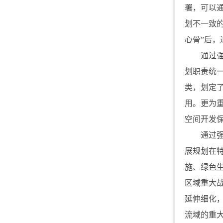
署，可以
划不一致
心骨”后
通过
划职责统一
类，划定
用。更为
空间开发
通过
展规划在特
施、绿色
区域重大
延伸细化
流域的重