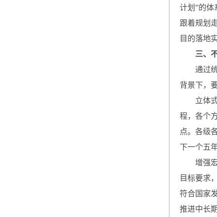
计划”的
跟着规划
目的落地
三、
通过
背景下，
立体
程，各个
点。各级
下一个五
增强
目标要求
符合国家
推进中长