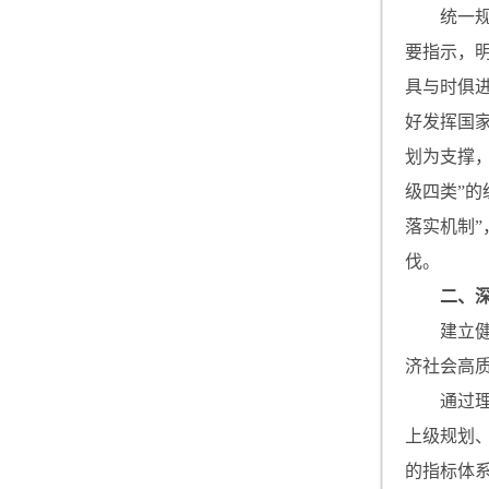
统一
要指示，
具与时俱
好发挥国
划为支撑
级四类”
落实机制
伐。
二、
建立
济社会高
通过
上级规划
的指标体