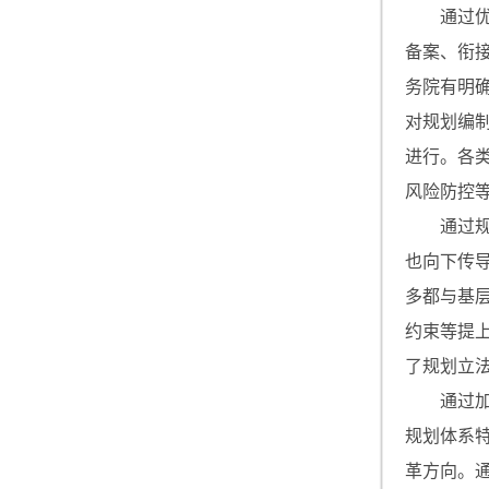
通过
备案、衔
务院有明
对规划编
进行。各
风险防控
通过
也向下传
多都与基
约束等提
了规划立
通过
规划体系
革方向。