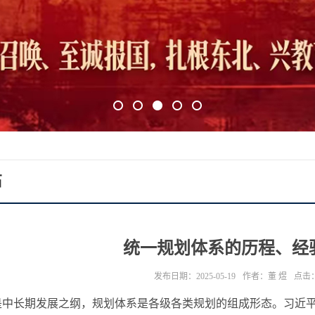
1
2
3
4
5
石
统一规划体系的历程、经
发布日期：2025-05-19
作者：董 煜
点击
是中长期发展之纲，规划体系是各级各类规划的组成形态。习近