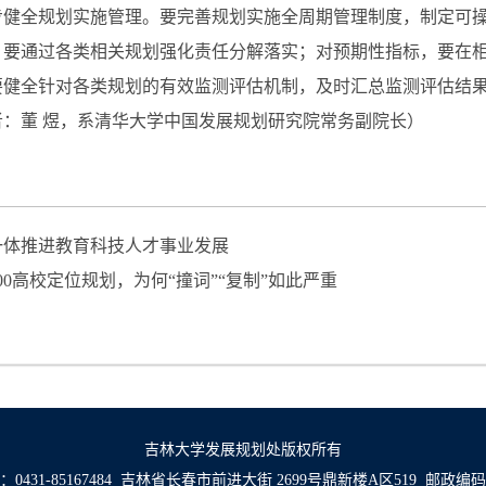
步健全规划实施管理。要完善规划实施全周期管理制度，制定可
，要通过各类相关规划强化责任分解落实；对预期性指标，要在
要健全针对各类规划的有效监测评估机制，及时汇总监测评估结
者：董 煜，系清华大学中国发展规划研究院常务副院长）
一体推进教育科技人才事业发展
800高校定位规划，为何“撞词”“复制”如此严重
吉林大学发展规划处版权所有
0431-85167484 吉林省长春市前进大街 2699号鼎新楼A区519 邮政编码：