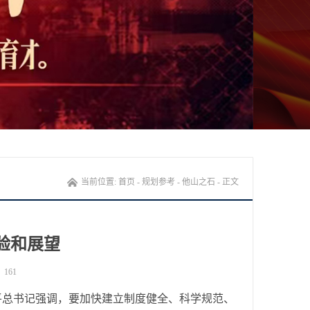
当前位置:
首页
-
规划参考
-
他山之石
- 正文
验和展望
：
161
平总书记强调，要加快建立制度健全、科学规范、