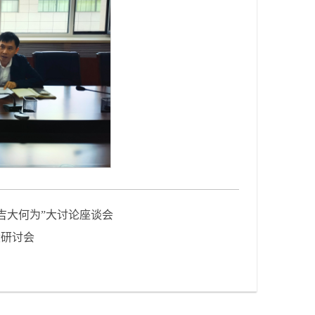
吉大何为”大讨论座谈会
设研讨会