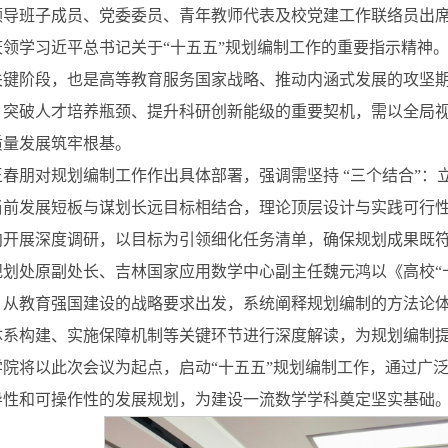
领导班子成员、党委委员、青年教师代表及校党建工作联络员出
庆领学习近平总书记关于“十五五”规划编制工作的重要指示精神。
关键阶段，也是高等教育服务国家战略、推动内涵式发展的攻坚
、突破人才培养瓶颈、提升科研创新能级的重要契机，需以全局
质量发展筑牢根基。
王春朋对规划编制工作作出具体部署，强调需坚持 “三个结合”
当前发展短板与谋划长远目标相结合，理论顶层设计与实践可行
向开展深度调研，以目标为引领细化任务清单，确保规划成果既
规划处原副处长、吉林国家应用数学中心副主任魏元鸿以《高校“
，从教育强国建设的战略要求出发，系统阐释规划编制的方法论
体系构建、实施保障机制等关键环节进行深度解读，为规划编制
学院将以此次会议为起点，启动“十五五”规划编制工作，通过广
导性和可操作性的发展规划，为建设一流数学学科奠定坚实基础