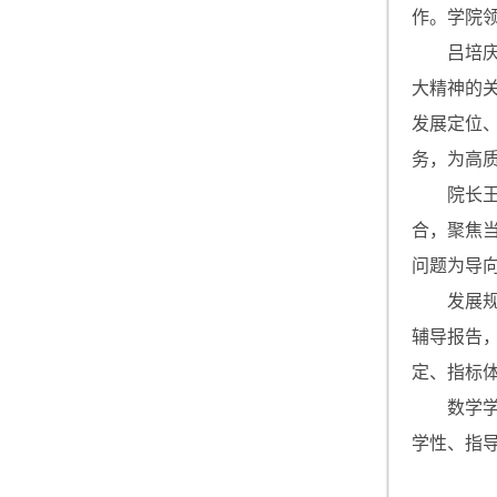
作。学院
吕培
大精神的
发展定位
务，为高
院长
合，聚焦
问题为导
发展
辅导报告
定、指标
数学
学性、指